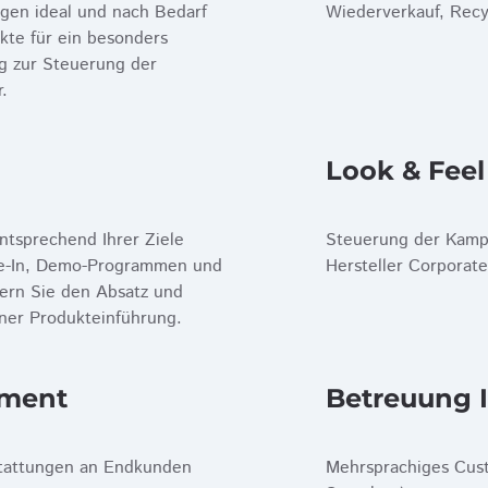
gen ideal und nach Bedarf
Wiederverkauf, Recy
kte für ein besonders
g zur Steuerung der
.
Look & Feel
ntsprechend Ihrer Ziele
Steuerung der Kampa
ade-In, Demo-Programmen und
Hersteller Corporate
ern Sie den Absatz und
iner Produkteinführung.
ement
Betreuung 
tattungen an Endkunden
Mehrsprachiges Cus