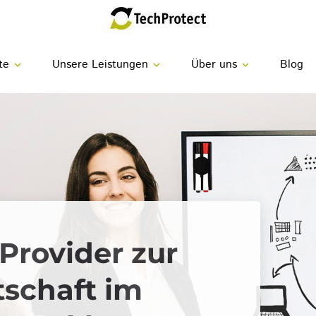
te
Unsere Leistungen
Über uns
Blog
expand_more
expand_more
expand_more
-Provider zur
tschaft im