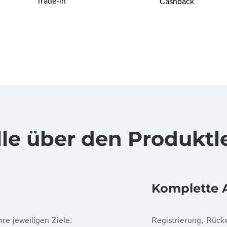
Trade-in
Cashback
lle über den Produkt
Komplette 
hre jeweiligen Ziele:
Registrierung, Rückw