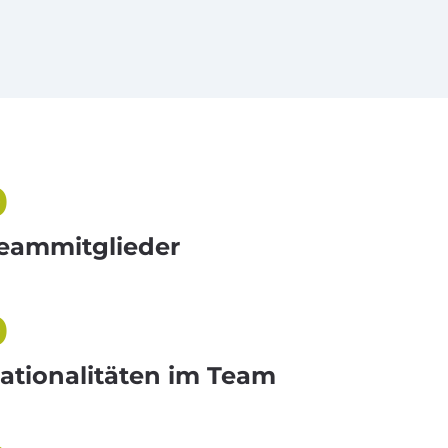
0
eammitglieder
0
ationalitäten im Team