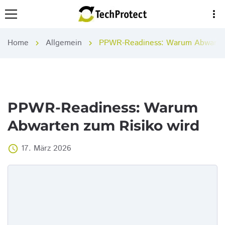
more_vert
Home
Allgemein
PPWR-Readiness: Warum Abwarten
chevron_right
chevron_right
PPWR-Readiness: Warum
Abwarten zum Risiko wird
17. März 2026
access_time