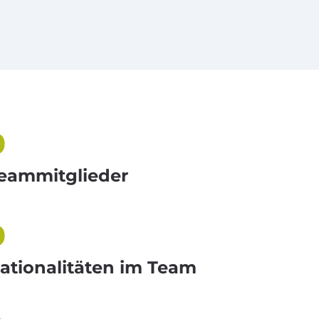
0
eammitglieder
0
ationalitäten im Team