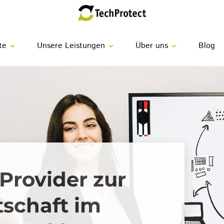
te
Unsere Leistungen
Über uns
Blog
expand_more
expand_more
expand_more
-Provider zur
tschaft im