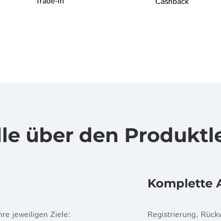
Trade-in
Cashback
lle über den Produkt
Komplette 
hre jeweiligen Ziele:
Registrierung, Rückw