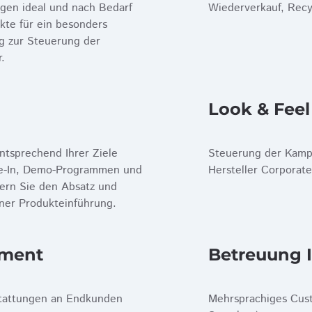
gen ideal und nach Bedarf
Wiederverkauf, Recy
kte für ein besonders
g zur Steuerung der
.
Look & Feel
ntsprechend Ihrer Ziele
Steuerung der Kampa
ade-In, Demo-Programmen und
Hersteller Corporate
ern Sie den Absatz und
iner Produkteinführung.
ement
Betreuung 
tattungen an Endkunden
Mehrsprachiges Cus