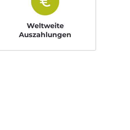
euro_symbol
Weltweite
Auszahlungen