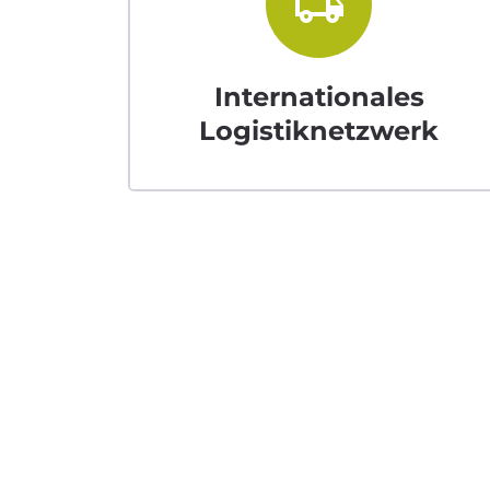
local_shipping
Internationales
Logistiknetzwerk