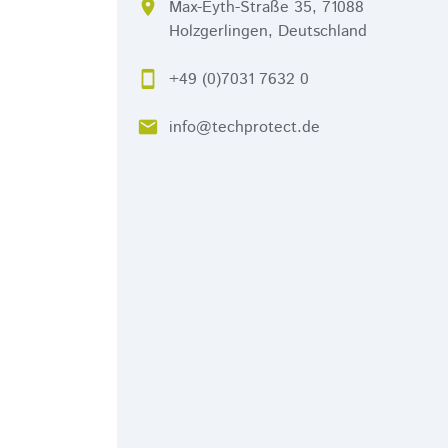
location_on
Max-Eyth-Straße 35, 71088
Holzgerlingen, Deutschland
smartphone
+49 (0)7031 7632 0
email
info@techprotect.de