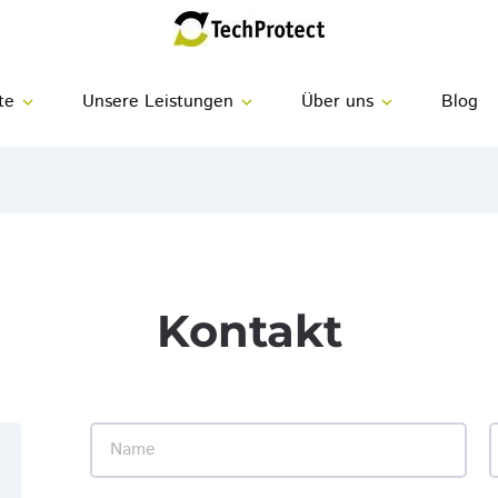
te
Unsere Leistungen
Über uns
Blog
expand_more
expand_more
expand_more
Kontakt
Name