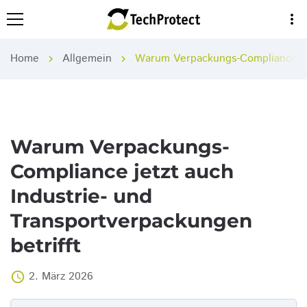
more_vert
Home
Allgemein
Warum Verpackungs-Compliance jet
chevron_right
chevron_right
Warum Verpackungs-
Compliance jetzt auch
Industrie- und
Transportverpackungen
betrifft
2. März 2026
access_time