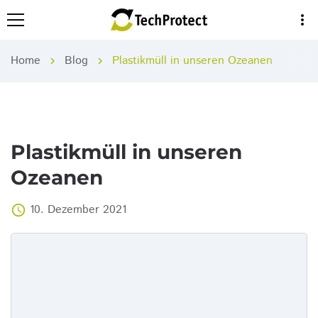
more_vert
Home
Blog
Plastikmüll in unseren Ozeanen
chevron_right
chevron_right
Plastikmüll in unseren
Ozeanen
10. Dezember 2021
access_time