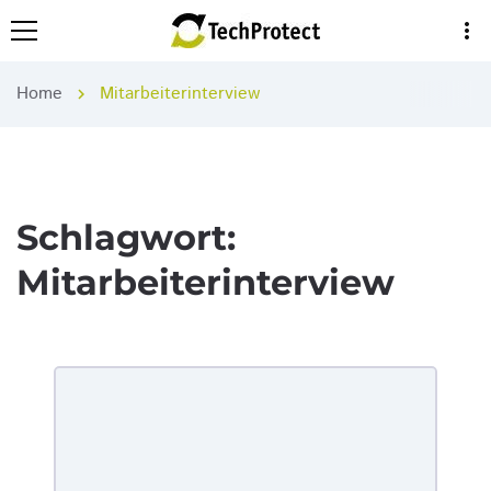
more_vert
Home
Mitarbeiterinterview
chevron_right
Schlagwort:
Mitarbeiterinterview