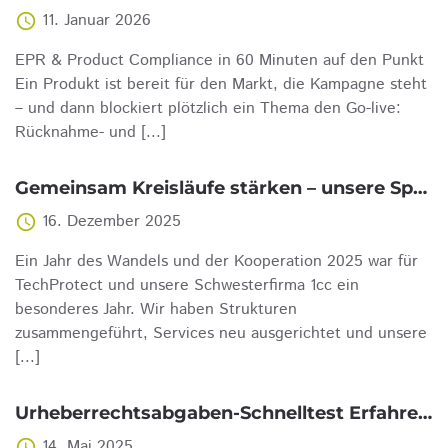
11. Januar 2026
access_time
EPR & Product Compliance in 60 Minuten auf den Punkt
Ein Produkt ist bereit für den Markt, die Kampagne steht
– und dann blockiert plötzlich ein Thema den Go-live:
Rücknahme- und [...]
Gemeinsam Kreisläufe stärken – unsere Spendenaktion 2025
16. Dezember 2025
access_time
Ein Jahr des Wandels und der Kooperation 2025 war für
TechProtect und unsere Schwesterfirma 1cc ein
besonderes Jahr. Wir haben Strukturen
zusammengeführt, Services neu ausgerichtet und unsere
[...]
Urheberrechtsabgaben-Schnelltest Erfahren Sie jetzt, warum auch Ihr Unternehmen diesen Test durchführen sollte
14. Mai 2025
access_time