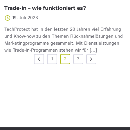
Trade-in – wie funktioniert es?
19. Juli 2023
access_time
TechProtect hat in den letzten 20 Jahren viel Erfahrung
und Know-how zu den Themen Rücknahmelösungen und
Marketingprogramme gesammelt. Mit Dienstleistungen
wie Trade-in-Programmen stehen wir für [...]
chevron_left
1
2
3
chevron_right