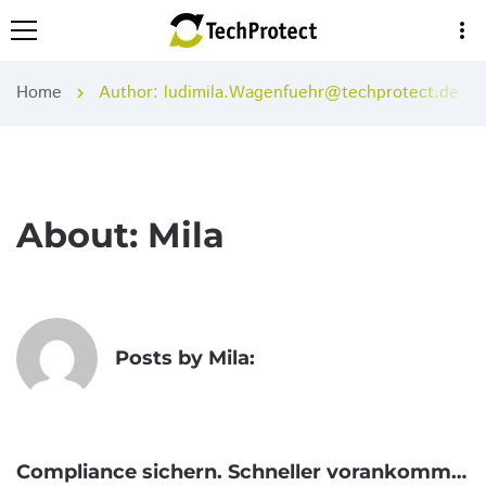
more_vert
Home
Author:
ludimila.Wagenfuehr@techprotect.de
chevron_right
About: Mila
Posts by Mila:
Compliance sichern. Schneller vorankommen. (EPR & Product Compliance in 60 Minuten)